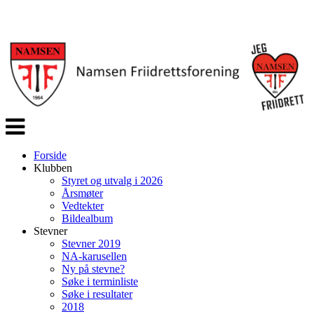
Veksle
navigasjon
Forside
Klubben
Styret og utvalg i 2026
Årsmøter
Vedtekter
Bildealbum
Stevner
Stevner 2019
NA-karusellen
Ny på stevne?
Søke i terminliste
Søke i resultater
2018